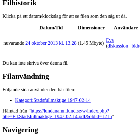
Filhistorik
Klicka på ett datum/klockslag för att se filen som den såg ut då.
Datum/Tid
Dimensioner
Användare
Eva
nuvarande
24 oktober 2013 kl. 13.28
(1,45 Mbyte)
(
diskussion
|
bidr
Du kan inte skriva över denna fil.
Filanvändning
Följande sida använder den här filen:
Kategori:Stadsfullmäktige 1947-02-14
Hämtad från ”
https://lundanamn.lund.se/w/index.php?
title=Fil:Stadsfullmaktige_1947-02-14.pdf&oldid=1215
”
Navigering