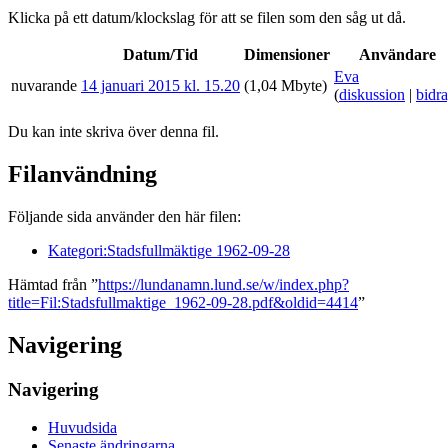
Klicka på ett datum/klockslag för att se filen som den såg ut då.
Datum/Tid
Dimensioner
Användare
Eva
nuvarande
14 januari 2015 kl. 15.20
(1,04 Mbyte)
(
diskussion
|
bidr
Du kan inte skriva över denna fil.
Filanvändning
Följande sida använder den här filen:
Kategori:Stadsfullmäktige 1962-09-28
Hämtad från ”
https://lundanamn.lund.se/w/index.php?
title=Fil:Stadsfullmaktige_1962-09-28.pdf&oldid=4414
”
Navigering
Navigering
Huvudsida
Senaste ändringarna