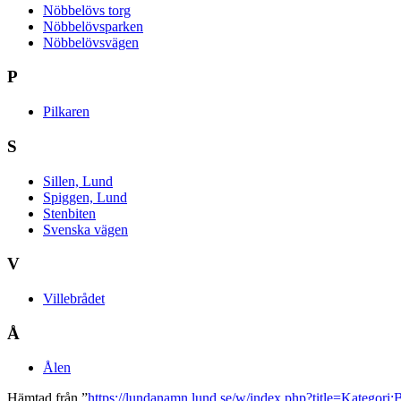
Nöbbelövs torg
Nöbbelövsparken
Nöbbelövsvägen
P
Pilkaren
S
Sillen, Lund
Spiggen, Lund
Stenbiten
Svenska vägen
V
Villebrådet
Å
Ålen
Hämtad från ”
https://lundanamn.lund.se/w/index.php?title=Kateg