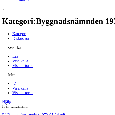
Kategori
:
Byggnadsnämnden 197
Kategori
Diskussion
svenska
Läs
Visa källa
Visa historik
Mer
Läs
Visa källa
Visa historik
Hjälp
Från lundanamn
Fil:Byggnadsnamnden 1972-05-24.pdf