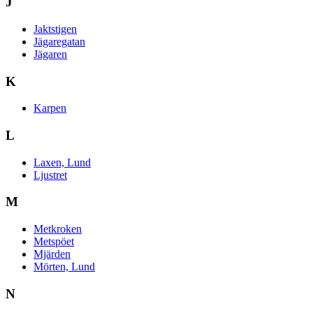
J
Jaktstigen
Jägaregatan
Jägaren
K
Karpen
L
Laxen, Lund
Ljustret
M
Metkroken
Metspöet
Mjärden
Mörten, Lund
N