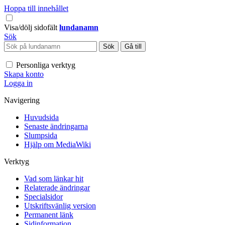
Hoppa till innehållet
Visa/dölj sidofält
lundanamn
Sök
Personliga verktyg
Skapa konto
Logga in
Navigering
Huvudsida
Senaste ändringarna
Slumpsida
Hjälp om MediaWiki
Verktyg
Vad som länkar hit
Relaterade ändringar
Specialsidor
Utskriftsvänlig version
Permanent länk
Sidinformation