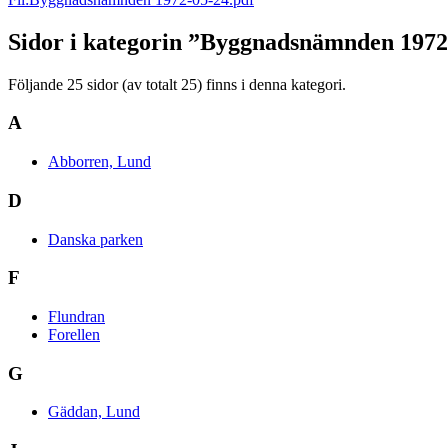
Sidor i kategorin ”Byggnadsnämnden 1972
Följande 25 sidor (av totalt 25) finns i denna kategori.
A
Abborren, Lund
D
Danska parken
F
Flundran
Forellen
G
Gäddan, Lund